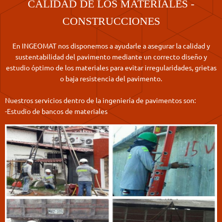
CALIDAD DE LOS MATERIALES -
CONSTRUCCIONES
En INGEOMAT nos disponemos a ayudarle a asegurar la calidad y
sustentabilidad del pavimento mediante un correcto diseño y
estudio óptimo de los materiales para evitar irregularidades, grietas
o baja resistencia del pavimento.
Nuestros servicios dentro de la ingeniería de pavimentos son:
-Estudio de bancos de materiales