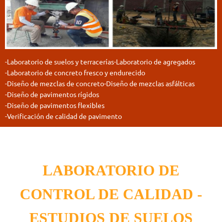
-Labor
atori
o de suelos y terracerías
-Laboratorio de agregados
-Laboratorio de concreto fresco y endurecido
-Diseño de mezc
las
de concreto
-Diseño de
mezclas asfálticas
-Diseño de pavimentos rígidos
-Diseño de pavimentos flexibles
-Verificación de
cal
idad de pavimento
LABORATORIO DE
CONTROL DE CALIDAD -
ESTUDIOS DE SUELOS