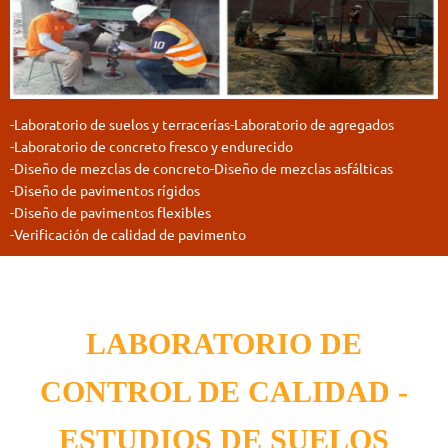
-Labor
atori
o de suelos y terracerías
-Laboratorio de agregados
-Laboratorio de concreto fresco y endurecido
-Diseño de mezc
las
de concreto
-Diseño de
mezclas asfálticas
-Diseño de pavimentos rígidos
-Diseño de pavimentos flexibles
-Verificación de
cal
idad de pavimento
LABORATORIO DE
CONTROL DE CALIDAD -
ESTUDIOS DE SUELOS