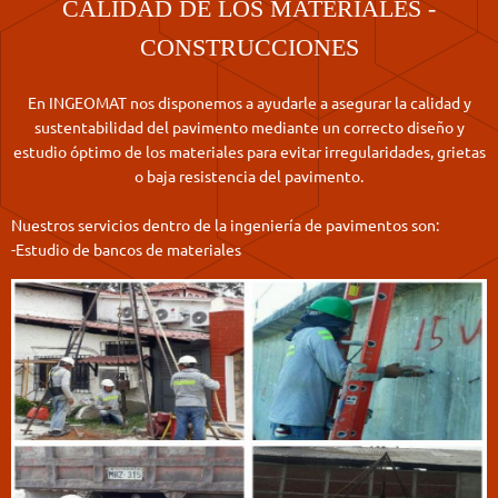
CALIDAD DE LOS MATERIALES -
CONSTRUCCIONES
En INGEOMAT nos disponemos a ayudarle a asegurar la calidad y
sustentabilidad del pavimento mediante un correcto diseño y
estudio óptimo de los materiales para evitar irregularidades, grietas
o baja resistencia del pavimento.
Nuestros servicios dentro de la ingeniería de pavimentos son:
-Estudio de bancos de materiales